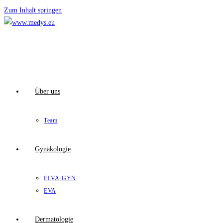
Zum Inhalt springen
Über uns
Team
Gynäkologie
ELVA-GYN
EVA
Dermatologie