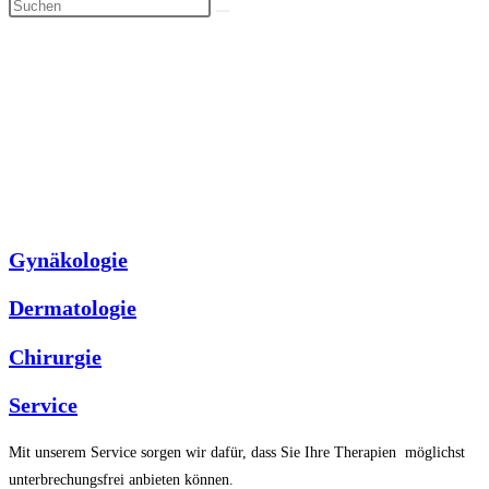
Seit Gründung im Jahr 1993 vertreibt die MeDys GmbH Lasersysteme für
medizinische Anwendung an Ärzte und Kliniken. Insbesonders widmen wir
uns den gynäkologischen, dermatologischen und chirurgischen
Anwendungen. Unsere Kunden profitieren von unserer langjährigen
Tätigkeit. Es ist das Lernen aus Vergangenem, das Zukunft sichert.
Gynäkologie
Dermatologie
Chirurgie
Service
Mit unserem Service sorgen wir dafür, dass Sie Ihre Therapien möglichst
unterbrechungsfrei anbieten können.