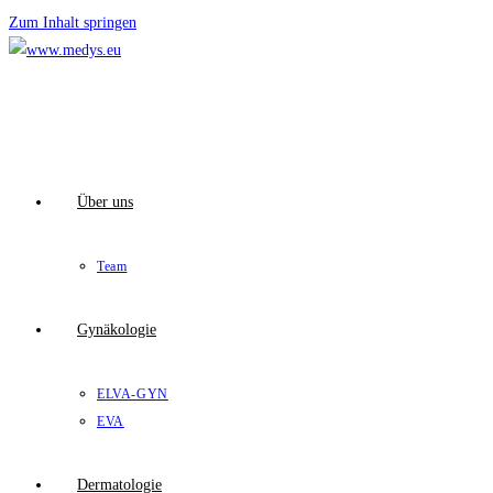
Zum Inhalt springen
Über uns
Team
Gynäkologie
ELVA-GYN
EVA
Dermatologie